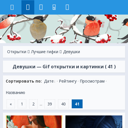
9
Открытки
Лучшие гифки
Девушки
Девушки — Gif открытки и картинки ( 41 )
Сортировать по:
Дате
·
Рейтингу
·
Просмотрам
·
Названию
«
1
2
...
39
40
41