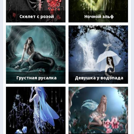
Скелет с розой
Ночной эльф
Грустная русалка
Девушка у водопада