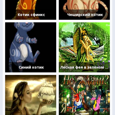
Котик сфинкс
Чеширский котик
Синий котик
Лесная фея в зелёном лесу