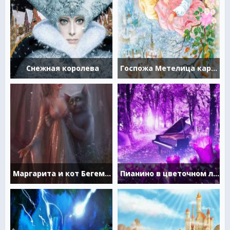
Снежная королева
Госпожа Метелица картинки
Маргарита и кот Бегемот
Пианино в цветочном лесу