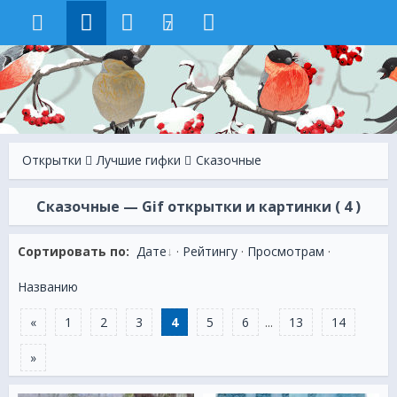
7
Открытки
Лучшие гифки
Сказочные
Сказочные — Gif открытки и картинки ( 4 )
Сортировать по:
Дате
·
Рейтингу
·
Просмотрам
·
Названию
«
1
2
3
4
5
6
...
13
14
»