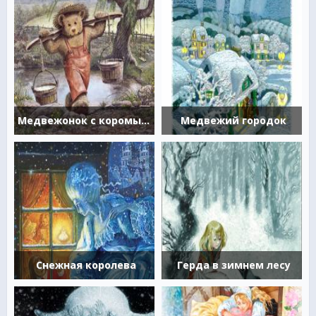
Медвежонок с коромыслом
Медвежий городок
Снежная королева
Герда в зимнем лесу