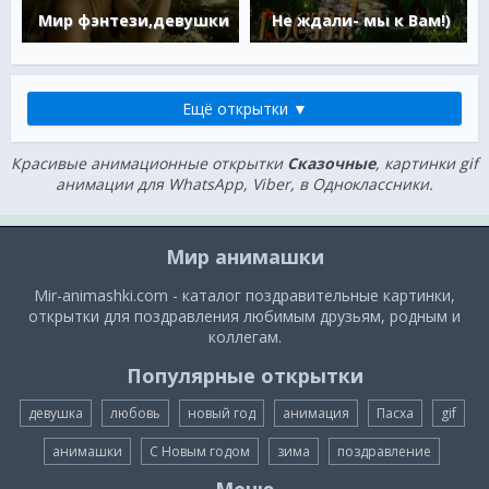
Мир фэнтези,девушки
Не ждали- мы к Вам!)
Ещё открытки ▼
Красивые анимационные открытки
Сказочные
, картинки gif
анимации для WhatsApp, Viber, в Одноклассники.
Мир анимашки
Mir-animashki.com - каталог поздравительные картинки,
открытки для поздравления любимым друзьям, родным и
коллегам.
Популярные открытки
девушка
любовь
новый год
анимация
Пасха
gif
анимашки
С Новым годом
зима
поздравление