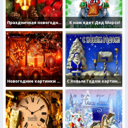
Праздничная новогодняя картинка
К нам едет Дед Мороз!
Новогодние картинки анимация
С Новым Годом картинки анимации