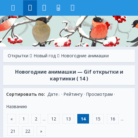
9
Открытки
Новый год
Новогодние анимашки
Новогодние анимашки — Gif открытки и
картинки ( 14 )
Сортировать по:
Дате
·
Рейтингу
·
Просмотрам
·
Названию
«
1
2
...
12
13
14
15
16
...
21
22
»