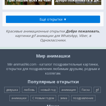
Приглашаю всех на чай!
Добро пожаловать в дневник
Ещё открытки ▼
Красивые анимационные открытки
Добро пожаловать
,
картинки gif анимации для WhatsApp, Viber, в
Одноклассники.
Мир анимашки
Mir-animashki.com - каталог поздравительные картинки,
открытки для поздравления любимым друзьям, родным и
коллегам.
Популярные открытки
девушка
любовь
новый год
анимация
Пасха
gif
анимашки
С Новым годом
зима
поздравление