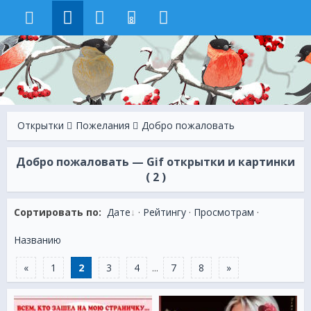
8
Открытки
Пожелания
Добро пожаловать
Добро пожаловать — Gif открытки и картинки
( 2 )
Сортировать по:
Дате
·
Рейтингу
·
Просмотрам
·
Названию
«
1
2
3
4
...
7
8
»