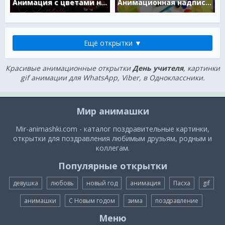
Анимация с цветами на день Учителя
Анимационная надпись С Днем Учителя
Ещё открытки ▼
Красивые анимационные открытки
День учителя
, картинки
gif анимации для WhatsApp, Viber, в Одноклассники.
Мир анимашки
Mir-animashki.com - каталог поздравительные картинки,
открытки для поздравления любимым друзьям, родным и
коллегам.
Популярные открытки
девушка
любовь
новый год
анимация
Пасха
gif
анимашки
С Новым годом
зима
поздравление
Меню