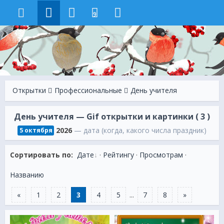
9
Открытки
Профессиональные
День учителя
День учителя — Gif открытки и картинки ( 3 )
2026
— дата (когда, какого числа праздник)
5 октября
Сортировать по:
Дате
·
Рейтингу
·
Просмотрам
·
Названию
«
1
2
3
4
5
...
7
8
»