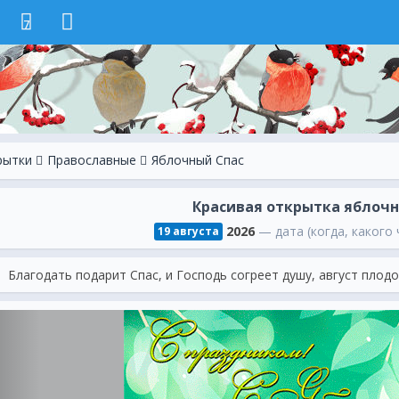
7
рытки
Православные
Яблочный Спас
Красивая открытка яблочн
2026
— дата (когда, какого 
19 августа
Благодать подарит Спас, и Господь согреет душу, август плод