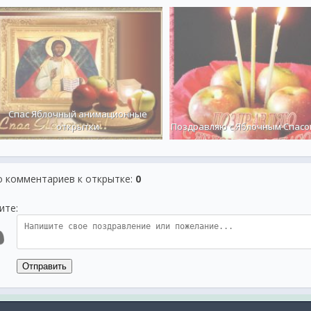
Спас Яблочный анимационные
открытки
Поздравляю с Яблочным Спасо
о комментариев к открытке
:
0
ите:
Отправить