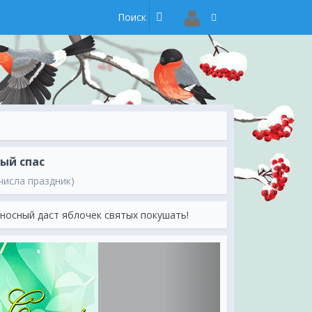
ый спас
числа праздник)
оносный даст яблочек святых покушать!