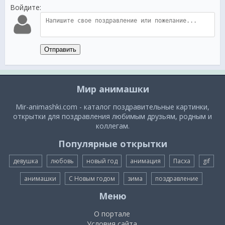
Войдите:
Отправить
Мир анимашки
Mir-animashki.com - каталог поздравительные картинки,
открытки для поздравления любимым друзьям, родным и
коллегам.
Популярные открытки
девушка
любовь
новый год
анимация
Пасха
gif
анимашки
С Новым годом
зима
поздравление
Меню
О портале
Условия сайта