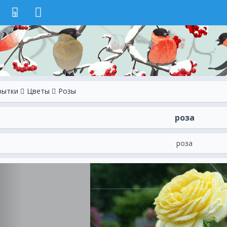
9
рытки
Цветы
Розы
роза
роза