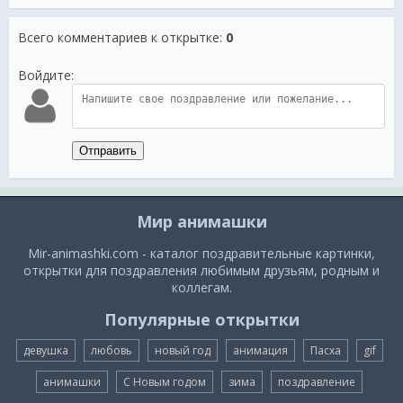
Всего комментариев к открытке
:
0
Войдите:
Отправить
Мир анимашки
Mir-animashki.com - каталог поздравительные картинки,
открытки для поздравления любимым друзьям, родным и
коллегам.
Популярные открытки
девушка
любовь
новый год
анимация
Пасха
gif
анимашки
С Новым годом
зима
поздравление