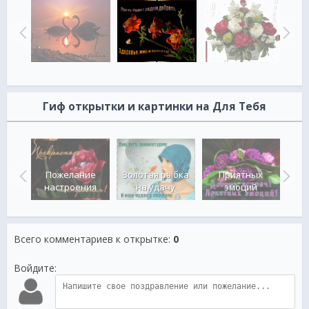
Гиф открытки и картинки на Для Тебя
Пожелание
Золотая рыбка
Приятных
п
души
настроения
на удачу
эмоций
Всего комментариев к открытке
:
0
Войдите: