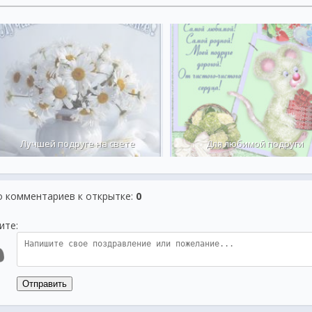
Лучшей подруге на свете
Для любимой подруги
о комментариев к открытке
:
0
ите:
Отправить