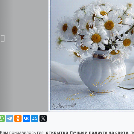
 Вам понравилось гиф
открытка Лучшей подруге на свете
, 