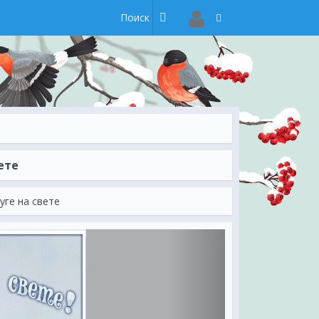
ете
уге на свете