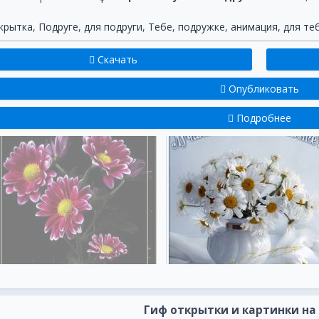
крытка
,
Подруге
,
для подруги
,
Тебе
,
подружке
,
анимация
,
для те
Скачать
Опубликовать
Подробнее
Гиф открытки и картинки на