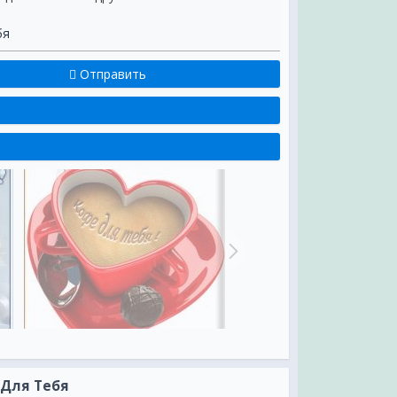
бя
Отправить
 Для Тебя