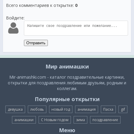
Всего комментариев к открытке
:
0
Войдите:
Отправить
Мир анимашки
Mir-animashki.com - каталог поздравительные картинки,
открытки для поздравления любимым друзьям, родным и
коллегам.
Популярные открытки
девушка
любовь
новый год
анимация
Пасха
gif
анимашки
С Новым годом
зима
поздравление
Меню