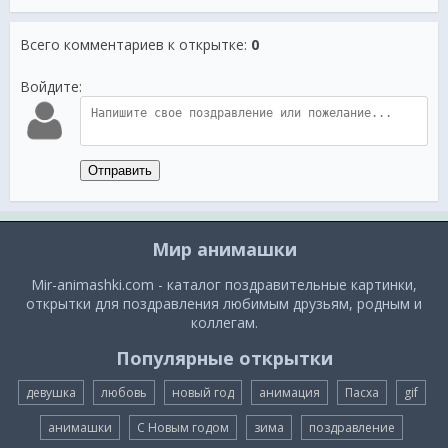
Всего комментариев к открытке
:
0
Войдите:
Отправить
Мир анимашки
Mir-animashki.com - каталог поздравительные картинки,
открытки для поздравления любимым друзьям, родным и
коллегам.
Популярные открытки
девушка
любовь
новый год
анимация
Пасха
gif
анимашки
С Новым годом
зима
поздравление