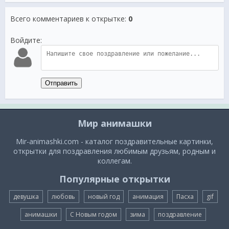
Всего комментариев к открытке
:
0
Войдите:
Отправить
Мир анимашки
Mir-animashki.com - каталог поздравительные картинки,
открытки для поздравления любимым друзьям, родным и
коллегам.
Популярные открытки
девушка
любовь
новый год
анимация
Пасха
gif
анимашки
С Новым годом
зима
поздравление