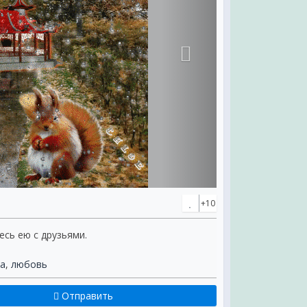
+10
есь ею с друзьями.
ка
,
любовь
Отправить