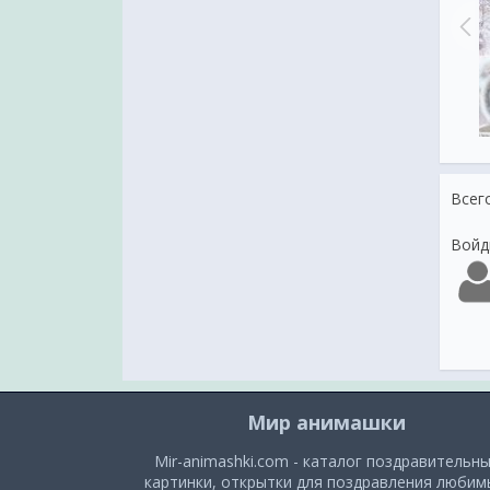
О ЛЮБВИ...
С пушистым снегом!
Всег
Войд
Мир анимашки
Mir-animashki.com - каталог поздравительн
картинки, открытки для поздравления люби