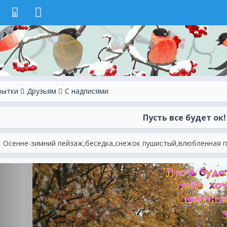
6
рытки
Друзьям
С надписями
Пусть все будет ок!
Осенне-зимний пейзаж,беседка,снежок пушистый,влюбленная па