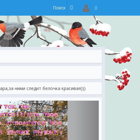
ра,за ними следит белочка красивая)))