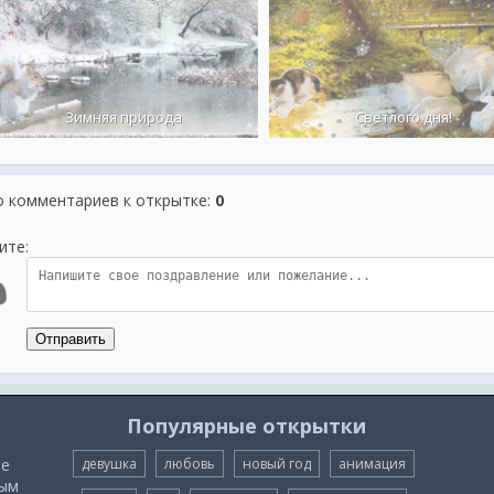
Зимняя природа
Светлого дня!
о комментариев к открытке
:
0
ите:
Отправить
Популярные открытки
ые
девушка
любовь
новый год
анимация
мым