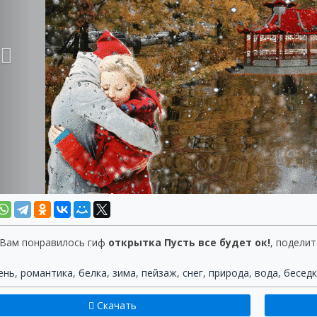
 Вам понравилось гиф
открытка Пусть все будет ок!
, поделит
ень
,
романтика
,
белка
,
зима
,
пейзаж
,
снег
,
природа
,
вода
,
бесед
Скачать