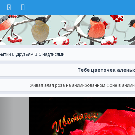
7
рытки
Друзьям
С надписями
Тебе цветочек алень
Живая алая роза на анимированном фоне в аним