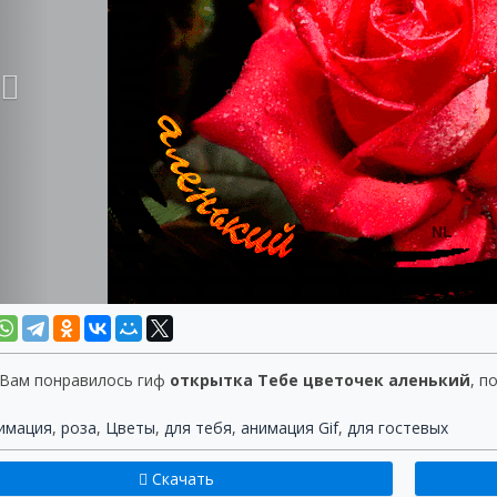
 Вам понравилось гиф
открытка Тебе цветочек аленький
, п
имация
,
роза
,
Цветы
,
для тебя
,
анимация Gif
,
для гостевых
Скачать