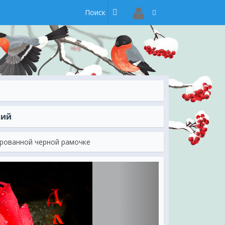
кий
ированной черной рамочке