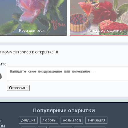
Роза для тебя
Сладкое угощение
о комментариев к открытке
:
0
ите:
Отправить
Популярные открытки
ые
девушка
любовь
новый год
анимация
мым