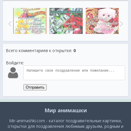
Пожелания в
Открытка
го
картинках
Успешной
благословенной
ия!
удачной недели
недели
недели
труд
Всего комментариев к открытке
:
0
Войдите:
Отправить
Мир анимашки
Mir-animashki.com - каталог поздравительные картинки,
открытки для поздравления любимым друзьям, родным и