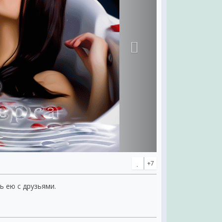
+7
ь ею с друзьями.