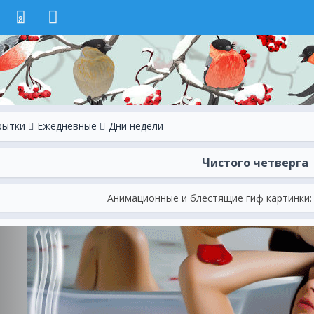
8
рытки
Ежeдневные
Дни недели
Чистого четверга
Анимационные и блестящие гиф картинки: 