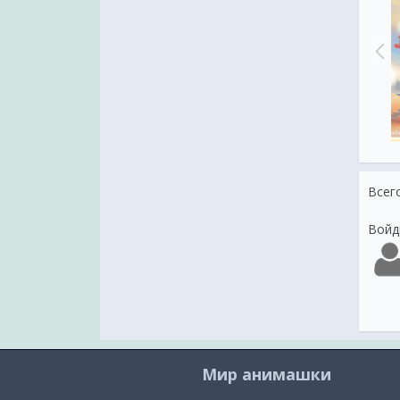
Доброе утро
С ДОБРЫМ УТРОМ
Всег
Войд
Мир анимашки