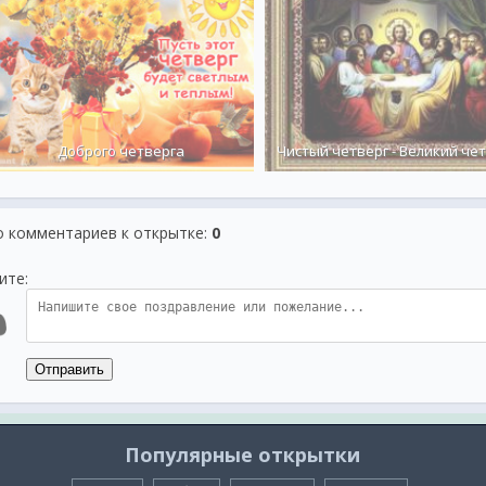
Доброго четверга
Чистый четверг - Великий че
о комментариев к открытке
:
0
ите:
Отправить
Популярные открытки