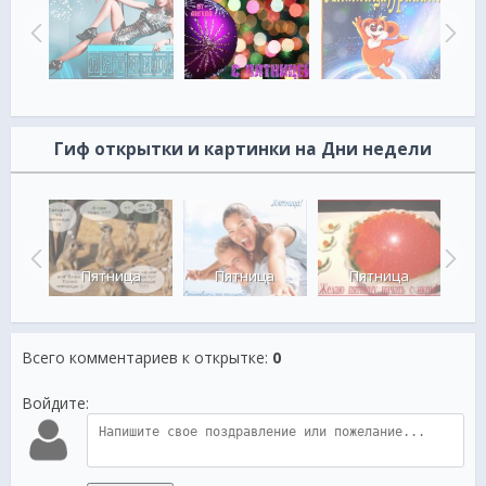
Гиф открытки и картинки на Дни недели
Пя
а
Пятница
Пятница
Пятница
в
Всего комментариев к открытке
:
0
Войдите: