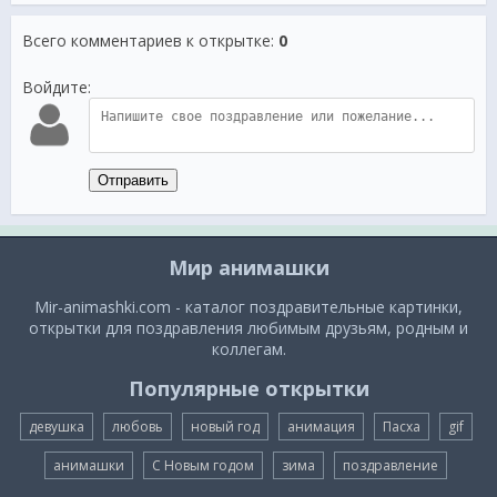
Всего комментариев к открытке
:
0
Войдите:
Отправить
Мир анимашки
Mir-animashki.com - каталог поздравительные картинки,
открытки для поздравления любимым друзьям, родным и
коллегам.
Популярные открытки
девушка
любовь
новый год
анимация
Пасха
gif
анимашки
С Новым годом
зима
поздравление