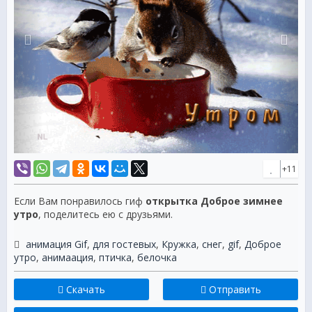
+11
Если Вам понравилось гиф
открытка Доброе зимнее
утро
, поделитесь ею с друзьями.
анимация Gif
,
для гостевых
,
Кружка
,
снег
,
gif
,
Доброе
утро
,
анимаация
,
птичка
,
белочка
Скачать
Отправить