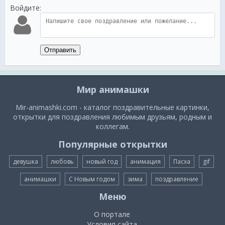
Войдите:
Отправить
Мир анимашки
Mir-animashki.com - каталог поздравительные картинки,
открытки для поздравления любимым друзьям, родным и
коллегам.
Популярные открытки
девушка
любовь
новый год
анимация
Пасха
gif
анимашки
С Новым годом
зима
поздравление
Меню
О портале
Условия сайта