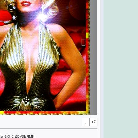
+7
сь ею с друзьями.