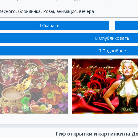
десного
,
блондинка
,
Розы
,
анимация
,
вечера
Скачать
Опубликовать
Подробнее
Гиф открытки и картинки на Д