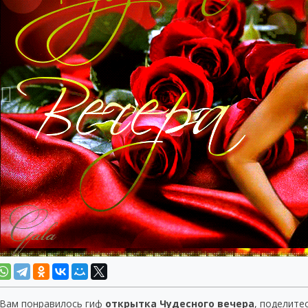
 Вам понравилось гиф
открытка Чудесного вечера
, поделите