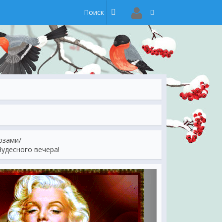
озами/
удесного вечера!