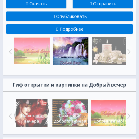
Скачать
Отправить
Опубликовать
Подробнее
Гиф открытки и картинки на Добрый вечер
Приятного
Пожелания
ечер
вечера
доброго вечера
Добрый вечер
До