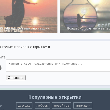
Держу солнышко на ладони
Волшебного летнего вече
о комментариев к открытке
:
0
ите:
Отправить
Популярные открытки
ые
девушка
любовь
новый год
анимация