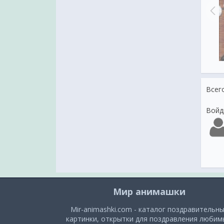
ёплого зимнего вечера!
Добрый вечер, мой Друг
Всег
Войд
Мир анимашки
Mir-animashki.com - каталог поздравительн
картинки, открытки для поздравления люби