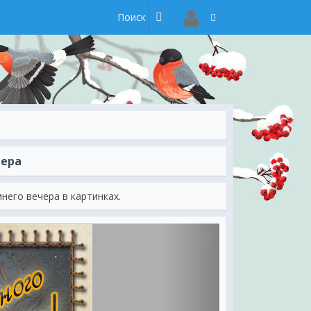
чера
его вечера в картинках.