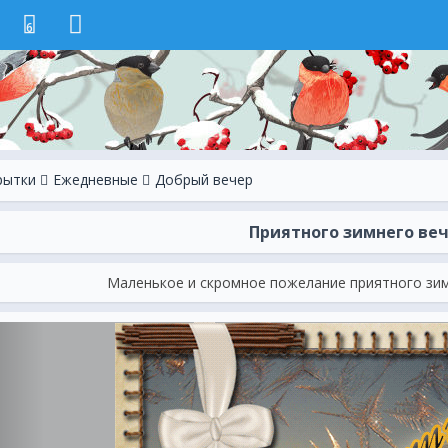
6
рытки
Ежeдневные
Добрый вечер
Приятного зимнего ве
Маленькое и скромное пожелание приятного зимн