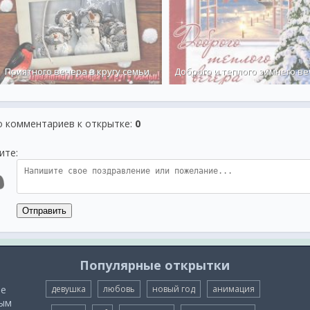
Приятного вечера в кругу семьи
Доброго и теплого зимнего ве
о комментариев к открытке
:
0
ите:
Отправить
Популярные открытки
ые
девушка
любовь
новый год
анимация
мым