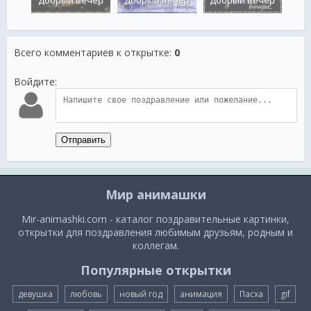
Всего комментариев к открытке
:
0
Войдите:
Отправить
Мир анимашки
Mir-animashki.com - каталог поздравительные картинки,
открытки для поздравления любимым друзьям, родным и
коллегам.
Популярные открытки
девушка
любовь
новый год
анимация
Пасха
gif