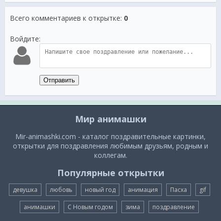
Всего комментариев к открытке
:
0
Войдите:
Отправить
Мир анимашки
Mir-animashki.com - каталог поздравительные картинки,
открытки для поздравления любимым друзьям, родным и
коллегам.
Популярные открытки
девушка
любовь
новый год
анимация
Пасха
gif
анимашки
С Новым годом
зима
поздравление