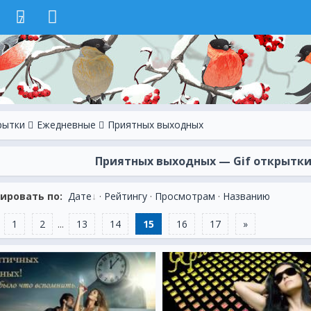
7
рытки
Ежeдневные
Приятных выходных
Приятных выходных — Gif открытки и
ировать по:
Дате
·
Рейтингу
·
Просмотрам
·
Названию
1
2
...
13
14
15
16
17
»