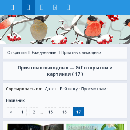
7
Открытки
Ежeдневные
Приятных выходных
Приятных выходных — Gif открытки и
картинки ( 17 )
Сортировать по:
Дате
·
Рейтингу
·
Просмотрам
·
Названию
«
1
2
...
15
16
17