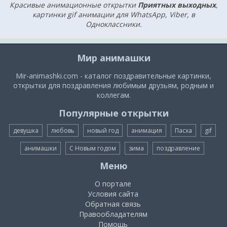
Красивые анимационные открытки
Приятных выходных
,
картинки gif анимации для WhatsApp, Viber, в
Одноклассники.
Мир анимашки
Mir-animashki.com - каталог поздравительные картинки,
открытки для поздравления любимым друзьям, родным и
коллегам.
Популярные открытки
девушка
любовь
новый год
анимация
Пасха
gif
анимашки
С Новым годом
зима
поздравление
Меню
О портале
Условия сайта
Обратная связь
Правообладателям
Помощь