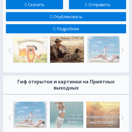
Скачать
Отправить
Опубликовать
Подробнее
Гиф открытки и картинки на Приятных
выходных
 ЭТО
СП
ША
ПРИЯТНОГО
РОМАНТИЧЕСКОГО
ЕСТ
..
ОТДЫХА...
ЛЕТО... ЛЕТО...
НАСТРОЕНИЯ...