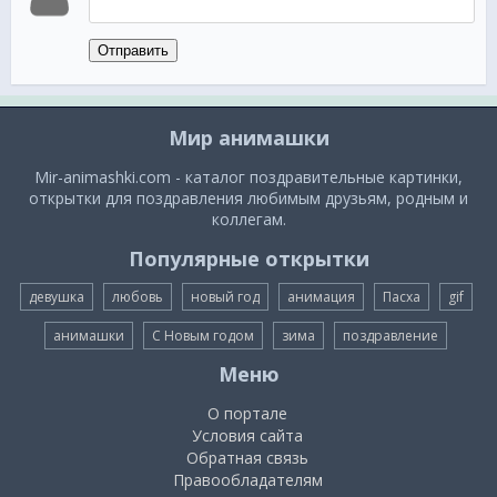
Отправить
Мир анимашки
Mir-animashki.com - каталог поздравительные картинки,
открытки для поздравления любимым друзьям, родным и
коллегам.
Популярные открытки
девушка
любовь
новый год
анимация
Пасха
gif
анимашки
С Новым годом
зима
поздравление
Меню
О портале
Условия сайта
Обратная связь
Правообладателям