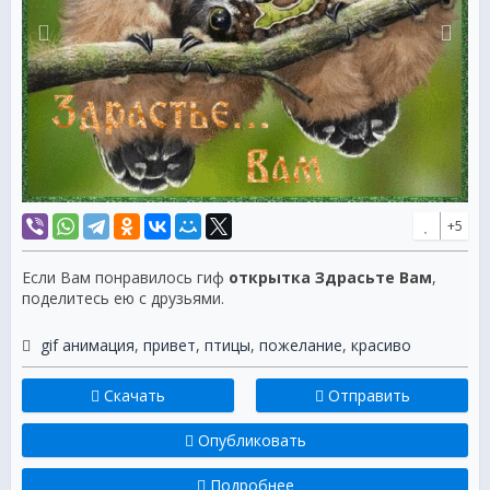
+5
Если Вам понравилось гиф
открытка Здрасьте Вам
,
поделитесь ею с друзьями.
gif анимация
,
привет
,
птицы
,
пожелание
,
красиво
Скачать
Отправить
Опубликовать
Подробнее