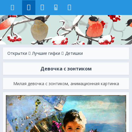
6
Открытки
Лучшие гифки
Детишки
Девочка с зонтиком
Милая девочка с зонтиком, анимационная картинка