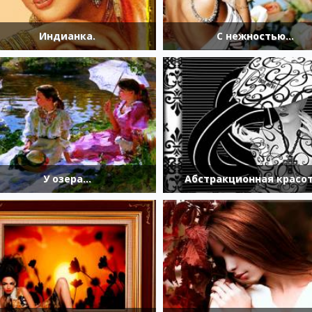
Индианка.
С нежностью...
У озера...
Абстракционная красо