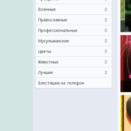
Военные
Православные
Профессиональные
Мусульманские
Цветы
Животные
Лучшие
Блестяшки на телефон