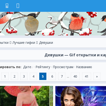
6
рытки
Лучшие гифки
Девушки
Девушки — Gif открытки и кар
ировать по:
Дате
·
Рейтингу
·
Просмотрам
·
Названию
1
2
3
4
5
6
7
...
40
41
»