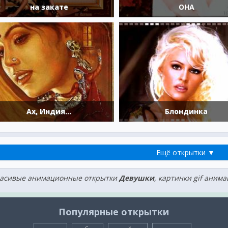
на закате
ОНА
Ах, Индия...
Блондинка
Ещё открытки ▼
асивые анимационные открытки
Девушки
, картинки gif аним
Популярные открытки