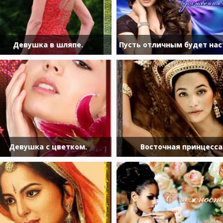
Девушка в шляпе.
Девушка с цветком.
Восточная принцесса