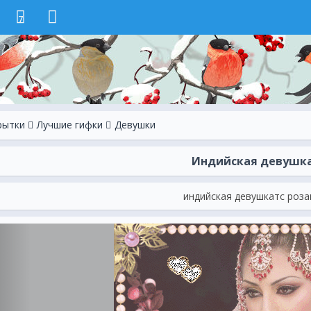
7
рытки
Лучшие гифки
Девушки
Индийская девушк
индийская девушкатс роз