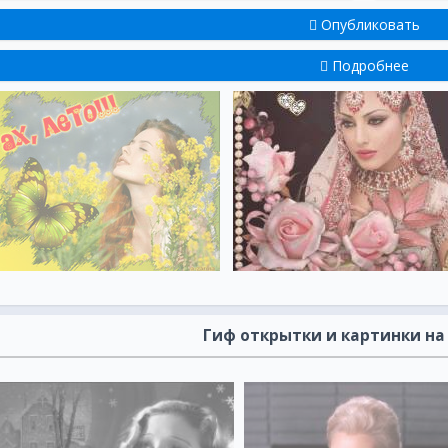
Опубликовать
Подробнее
Гиф открытки и картинки н