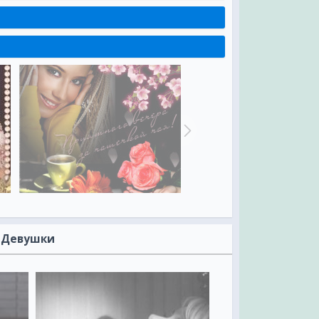
а Девушки