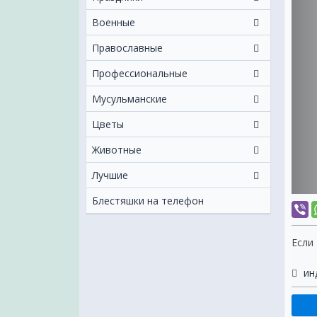
Военные
Православные
Профессиональные
Мусульманские
Цветы
Животные
Лучшие
Блестяшки на телефон
Если
ин