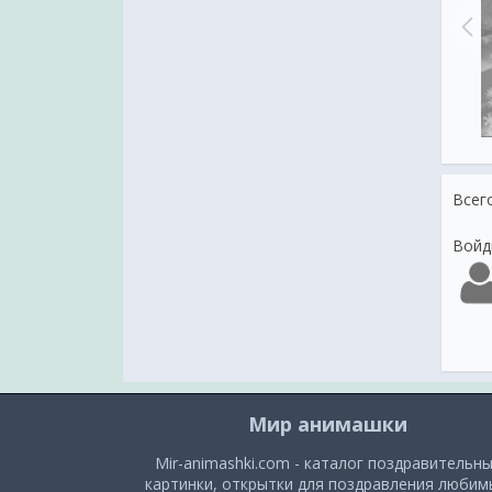
Брошенный ангел
I love you
Всег
Войд
Мир анимашки
Mir-animashki.com - каталог поздравительн
картинки, открытки для поздравления люби