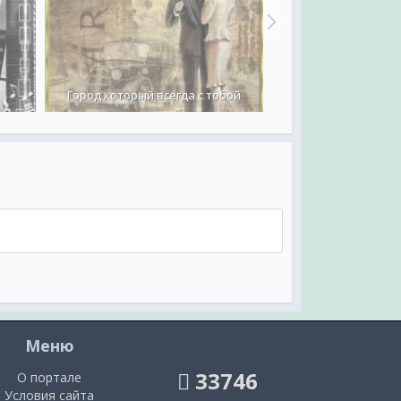
Город который всегда с тобой
Для Теб
Меню
33746
О портале
Условия сайта