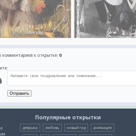
I love you
Paris
о комментариев к открытке
:
0
ите:
Отправить
Популярные открытки
ые
девушка
любовь
новый год
анимация
мым