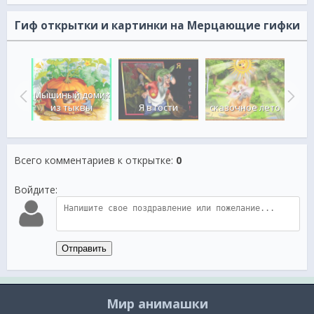
Гиф открытки и картинки на Мерцающие гифки
ая
Мышиный домик
фея
из тыквы
Я в гости
сказочное лето
дра
Всего комментариев к открытке
:
0
Войдите:
Отправить
Мир анимашки