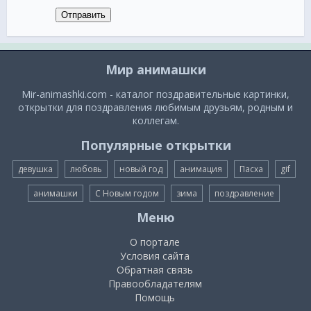
Отправить
Мир анимашки
Mir-animashki.com - каталог поздравительные картинки,
открытки для поздравления любимым друзьям, родным и
коллегам.
Популярные открытки
девушка
любовь
новый год
анимация
Пасха
gif
анимашки
С Новым годом
зима
поздравление
Меню
О портале
Условия сайта
Обратная связь
Правообладателям
Помощь