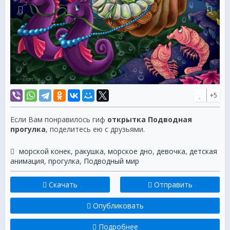
+5
Если Вам понравилось гиф
открытка Подводная
прогулка
, поделитесь ею с друзьями.
морской конек
,
ракушка
,
морское дно
,
девочка
,
детская
анимация
,
прогулка
,
Подводный мир
Скачать
Отправить
Опубликовать
Подробнее