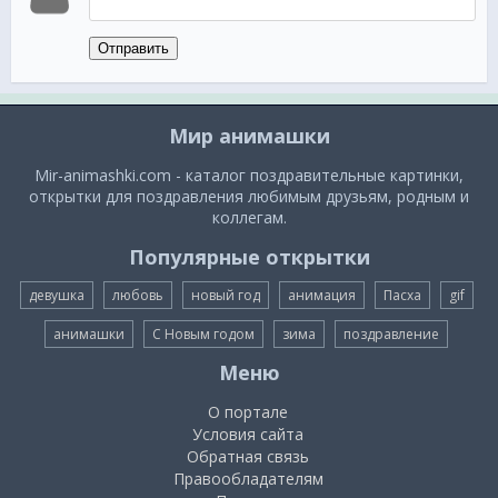
Отправить
Мир анимашки
Mir-animashki.com - каталог поздравительные картинки,
открытки для поздравления любимым друзьям, родным и
коллегам.
Популярные открытки
девушка
любовь
новый год
анимация
Пасха
gif
анимашки
С Новым годом
зима
поздравление
Меню
О портале
Условия сайта
Обратная связь
Правообладателям