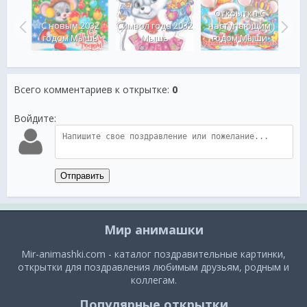
а с
м на
Открытка С
крысы
С новым 2032
Символ года 2032
наступающим
С н
годом Мышь
Мышь
годом Мыши
Всего комментариев к открытке
:
0
Войдите:
Отправить
Мир анимашки
Mir-animashki.com - каталог поздравительные картинки,
открытки для поздравления любимым друзьям, родным и
коллегам.
Популярные открытки