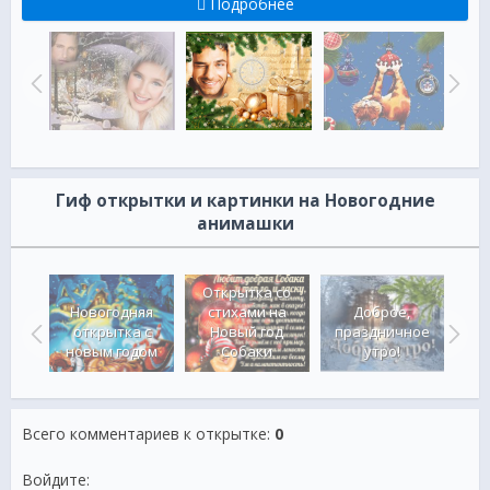
Подробнее
Гиф открытки и картинки на Новогодние
анимашки
Открытка со
Новогодняя
стихами на
Доброе,
здник
открытка с
Новый год
праздничное
А
од
новым годом
Собаки
утро!
до
Всего комментариев к открытке
:
0
Войдите: