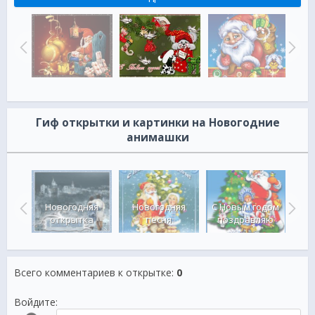
Гиф открытки и картинки на Новогодние
анимашки
ка
Новогодняя
Новогодняя
С Новым годом
О
няя
открытка
песня
поздравляю
но
Всего комментариев к открытке
:
0
Войдите: