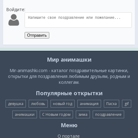
Войдите:
Отправить
Мир анимашки
Mir-animashki.com - каталог поздравительные картинки,
открытки для поздравления любимым друзьям, родным и
коллегам.
Популярные открытки
девушка
любовь
новый год
анимация
Пасха
gif
анимашки
С Новым годом
зима
поздравление
Меню
О портале