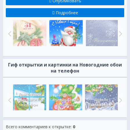
Опубликовать
Подробнее
Гиф открытки и картинки на Новогодние обои
на телефон
Дракончики
Дракоша
Др
 в
анимашки на
анимашка для
Дракон
под
н
телефон
телефона
анимашка
Всего комментариев к открытке
:
0