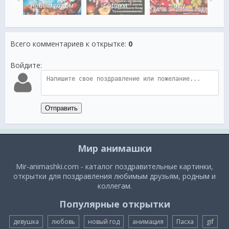
на
новым годом
Собаки
году
Но
Всего комментариев к открытке
:
0
Войдите:
Отправить
Мир анимашки
Mir-animashki.com - каталог поздравительные картинки,
открытки для поздравления любимым друзьям, родным и
коллегам.
Популярные открытки
девушка
любовь
новый год
анимация
Пасха
gif