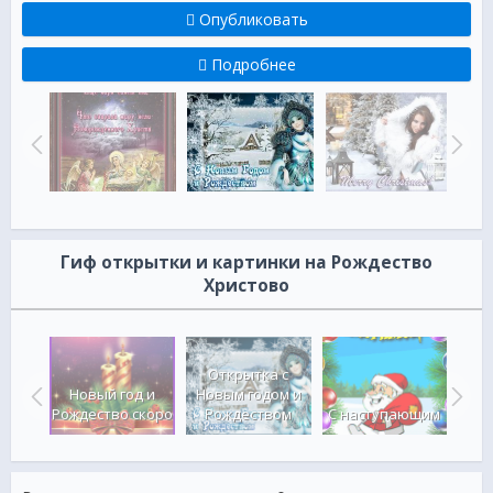
Опубликовать
Подробнее
Гиф открытки и картинки на Рождество
Христово
Открытка с
Новый год и
Новым годом и
Н
ОДОМ!
Рождество скоро
Рождеством
С наступающим
Р