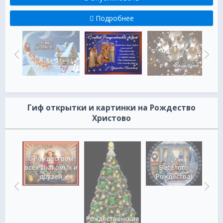
Подробнее
Гиф открытки и картинки на Рождество
Христово
С Рождеством
твом
всех знакомых и
Веселого
ым
друзей
Рождества!
С 
Рождественская