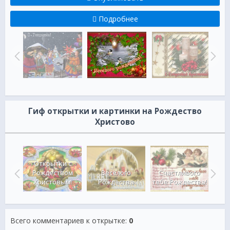
Подробнее
Гиф открытки и картинки на Рождество
Христово
вная
Открытки с
 с
Рождеством
Весёлого
Счастливого
с 
ом!
Христовым!
Рождества
тебе Рождества!
Х
Всего комментариев к открытке
:
0