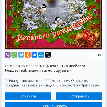
+5
Если Вам понравилось гиф
открытка Весёлого
Рождества!
, поделитесь ею с друзьями.
Рождество христово
,
С Рождеством
,
Открытки
,
праздник
,
Картинки
,
анимация
,
C Рождеством Христовым
Скачать
Отправить
Опубликовать