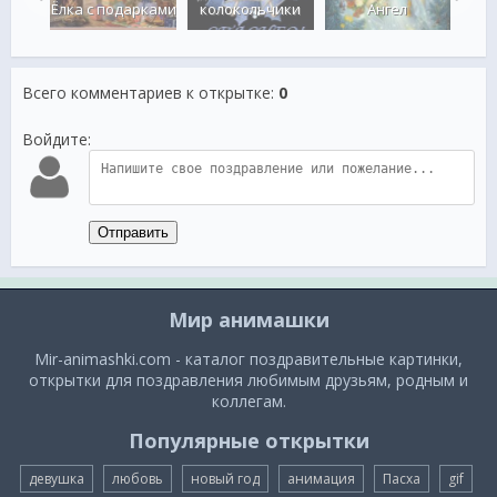
во.
Ёлка с подарками
колокольчики
Ангел
С
Всего комментариев к открытке
:
0
Войдите:
Отправить
Мир анимашки
Mir-animashki.com - каталог поздравительные картинки,
открытки для поздравления любимым друзьям, родным и
коллегам.
Популярные открытки
девушка
любовь
новый год
анимация
Пасха
gif