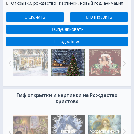
Открытки
,
рождество
,
Картинки
,
новый год
,
анимация
Скачать
Отправить
Опубликовать
Подробнее
Гиф открытки и картинки на Рождество
Христово
д и
Надпись
Рождественский