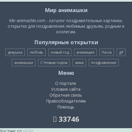
Мир анимашки
Mir-animashki.com - каталог поздравительные картинки,
открытки для поздравления любимым друзьям, родным и
коллегам.
Популярные открытки
девушка
любовь
новый год
анимация
Пасха
gif
анимашки
С Новым годом
зима
поздравление
Меню
О портале
Условия сайта
Обратная связь
Правообладателям
Помощь
33746
Хостинг от
uCoz