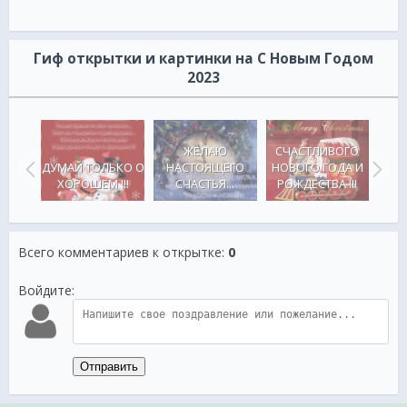
Гиф открытки и картинки на С Новым Годом
2023
ЖЕЛАЮ
СЧАСТЛИВОГО
СЧ
НАСТОЯЩЕГО
НОВОГО ГОДА И
НОВ
ДУМАЙ ТОЛЬКО О
дом!
СЧАСТЬЯ...
РОЖДЕСТВА !!!
РО
ХОРОШЕМ !!!
Всего комментариев к открытке
:
0
Войдите:
Отправить