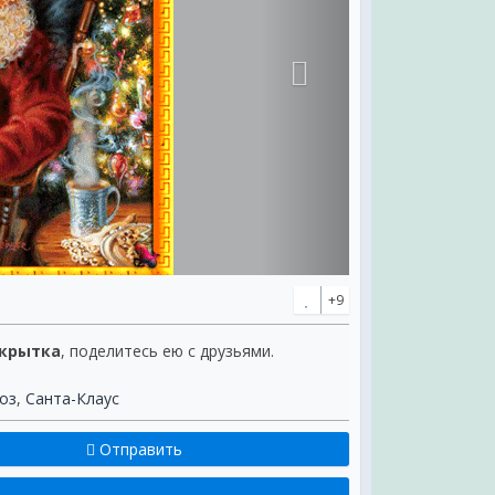
+9
ткрытка
, поделитесь ею с друзьями.
оз
,
Санта-Клаус
Отправить