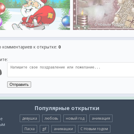
С наступающим
С Новым Годом!
о комментариев к открытке
:
0
ите:
Отправить
Популярные открытки
ые
девушка
любовь
новый год
анимация
мым
Пасха
gif
анимашки
С Новым годом