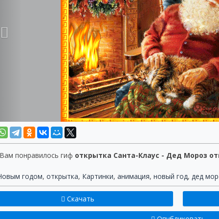
 Вам понравилось гиф
открытка Санта-Клаус - Дед Мороз о
Новым годом
,
открытка
,
Картинки
,
анимация
,
новый год
,
дед мор
Скачать
Опубликовать